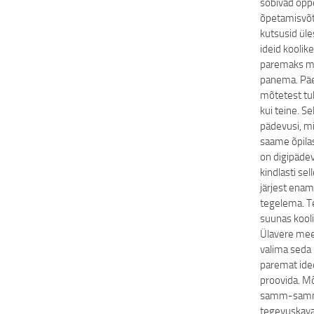
sobivad õpp
õpetamisvõtt
kutsusid üle
ideid kooli
paremaks mu
panema. Päe
mõtetest tul
kui teine. S
pädevusi, m
saame õpilas
on digipäde
kindlasti se
järjest enam 
tegelema. T
suunas kooli
Ülavere mee
valima seda 
paremat idee
proovida. Mõ
samm-samm
tegevuskav