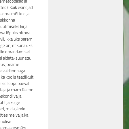
emetoodikad ja
ed). Kõik esinejad
s oma mõtteid ja
keskkonna
utmiseks kirja
va lõpuks oli pea
vil, ikka üks parem
elge on, et kuna üks
ille omandamisel
i aidata-suunata,
vus, peame
lle valdkonnaga
ka koolis teadlikult
eisel õppepäeval
taja ja coach Raimo
skondi välja
üht ja kõige
d, mida järele
tlesime välja ka
ulise
a oma eesmärgi