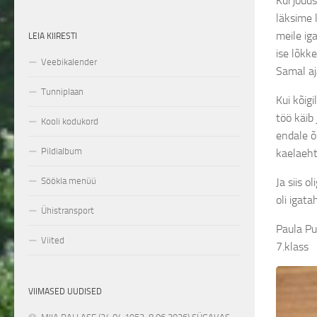
Kui jõud
läksime 
meile ig
LEIA KIIRESTI
ise lõkk
Veebikalender
Samal aja
Tunniplaan
Kui kõigi
töö käib
Kooli kodukord
endale õp
Pildialbum
kaelaeht
Ja siis 
Söökla menüü
oli igata
Ühistransport
Paula P
Viited
7.klass
VIIMASED UUDISED