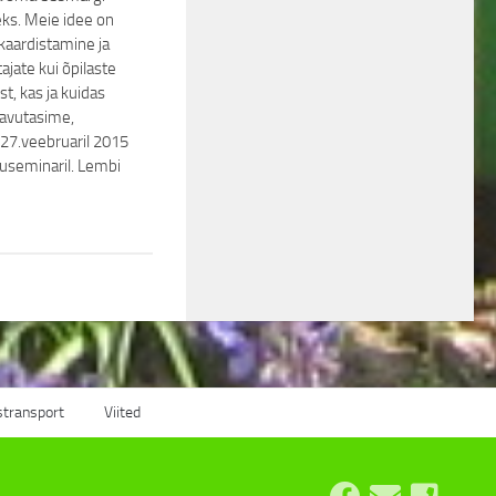
ks. Meie idee on
kaardistamine ja
ajate kui õpilaste
st, kas ja kuidas
avutasime,
27.veebruaril 2015
useminaril. Lembi
stransport
Viited