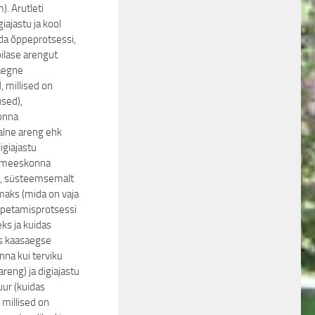
. Arutleti
iajastu ja kool
ida õppeprotsessi,
pilase arengut
aegne
 millised on
sed),
onna
alne areng ehk
igiajastu
 meeskonna
, süsteemsemalt
ks (mida on vaja
petamisprotsessi
ks ja kuidas
is kaasaegse
na kui terviku
eng) ja digiajastu
ur (kuidas
 millised on