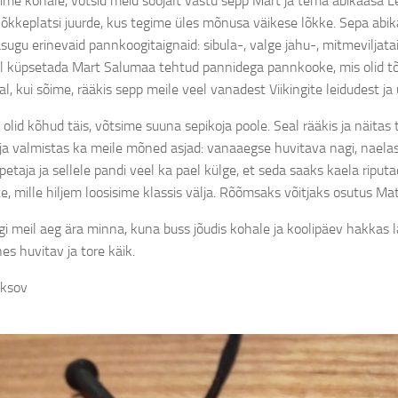
sime kohale, võtsid meid soojalt vastu sepp Mart ja tema abikaasa 
lõkkeplatsi juurde, kus tegime üles mõnusa väikese lõkke. Sepa abik
asugu erinevaid pannkoogitaignaid: sibula-, valge jahu-, mitmeviljat
el küpsetada Mart Salumaa tehtud pannidega pannkooke, mis olid tõ
l, kui sõime, rääkis sepp meile veel vanadest Viikingite leidudest ja 
l olid kõhud täis, võtsime suuna sepikoja poole. Seal rääkis ja näitas
 ja valmistas ka meile mõned asjad: vanaaegse huvitava nagi, naelast 
etaja ja sellele pandi veel ka pael külge, et seda saaks kaela riputa
e, mille hiljem loosisime klassis välja. Rõõmsaks võitjaks osutus Mat
oligi meil aeg ära minna, kuna buss jõudis kohale ja koolipäev hakkas
hes huvitav ja tore käik.
uksov