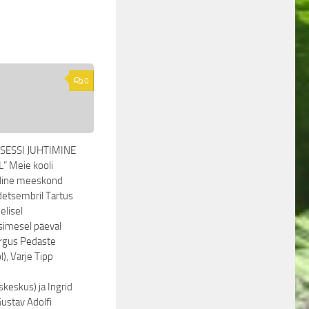
0
SESSI JUHTIMINE
” Meie kooli
line meeskond
detsembril Tartus
elisel
Esimesel päeval
rgus Pedaste
l), Varje Tipp
keskus) ja Ingrid
ustav Adolfi