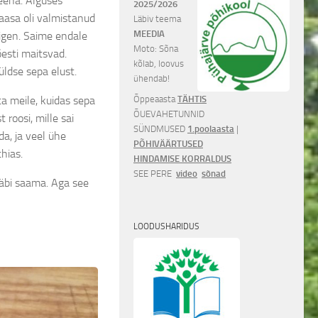
Leena. Alguses
2025/2026
aasa oli valmistanud
Läbiv teema
MEEDIA
aigen. Saime endale
Moto: Sõna
esti maitsvad.
kõlab, loovus
üldse sepa elust.
ühendab!
Õppeaasta
TÄHTIS
 ta meile, kuidas sepa
ÕUEVAHETUNNID
roosi, mille sai
SÜNDMUSED
1.poolaasta
|
da, ja veel ühe
PÕHIVÄÄRTUSED
hias.
HINDAMISE KORRALDUS
SEE PERE
video
sõnad
 läbi saama. Aga see
LOODUSHARIDUS