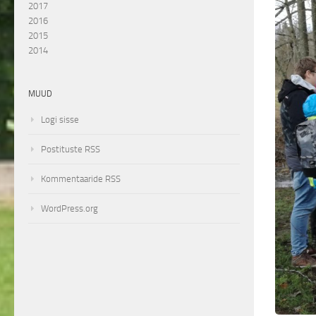
2017
2016
2015
2014
MUUD
Logi sisse
Postituste RSS
Kommentaaride RSS
WordPress.org