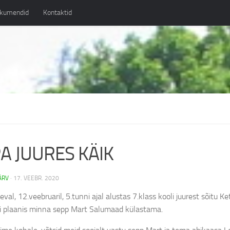
kumendid
Kontaktid
A JUURES KÄIK
ÄRV
·
17. VEEBR. 2020
al, 12.veebruaril, 5.tunni ajal alustas 7.klass kooli juurest sõitu Ke
oli plaanis minna sepp Mart Salumaad külastama.