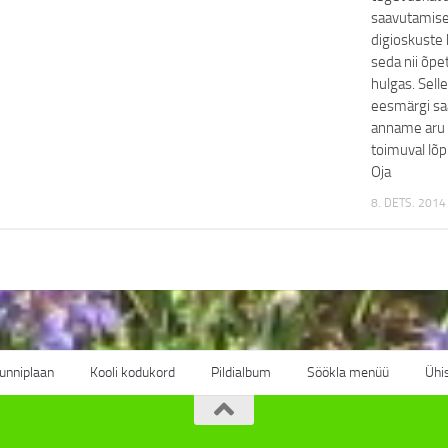
saavutamise
digioskuste 
seda nii õpet
hulgas. Selle
eesmärgi sa
anname aru 
toimuval lõp
Oja
8. DETS. 2014
unniplaan
Kooli kodukord
Pildialbum
Söökla menüü
Ühi