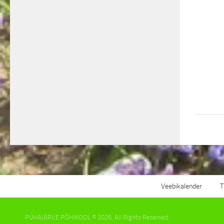
Veebikalender
T
PÜHAJÄRVE PÕHIKOOL © 2026. All Rights Reserved.