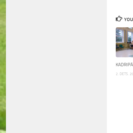
YOU
KADRIP
2. DETS. 2