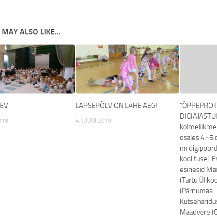
 MAY ALSO LIKE...
ÄEV
LAPSEPÕLV ON LAHE AEG!
“ÕPPEPROT
DIGIAJASTUL
018
4. JUUNI 2019
kolmeliikme
osales 4.-5.
nn digipöörd
koolitusel. 
esinesid Ma
(Tartu Ülikoo
(Pärnumaa
Kutseharidus
Maadvere (G