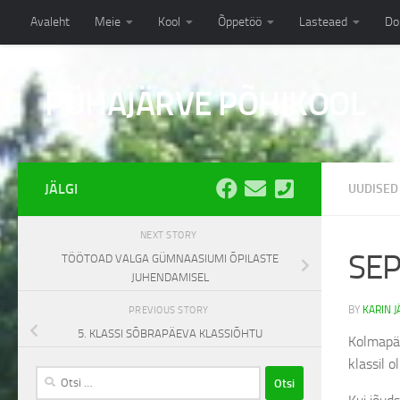
Avaleht
Meie
Kool
Õppetöö
Lasteaed
Do
Skip to content
PÜHAJÄRVE PÕHIKOOL
JÄLGI
UUDISED
NEXT STORY
SEP
TÖÖTOAD VALGA GÜMNAASIUMI ÕPILASTE
JUHENDAMISEL
BY
KARIN J
PREVIOUS STORY
5. KLASSI SÕBRAPÄEVA KLASSIÕHTU
Kolmapäev
klassil 
Otsi: