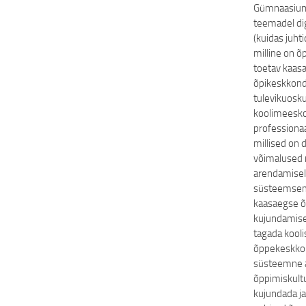
Gümnaasium)
teemadel dig
(kuidas juht
milline on õ
toetav kaas
õpikeskkond,
tulevikuosku
koolimeesk
professiona
millised on d
võimalused
arendamisel
süsteemsema
kaasaegse õ
kujundamise
tagada kool
õppekeskkon
süsteemne ar
õppimiskultu
kujundada ja