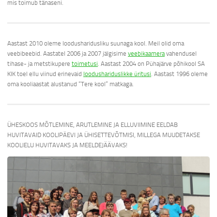
mis toimub tänaseni.
Aastast 2010 oleme loodusharidusliku suunaga kool. Meil olid oma
veebibeebid. Aastatel 2006 ja 2007 jälgisime
veebikaamera
vahendusel
tihase- ja metstikupere
toimetusi
. Aastast 2004 on Pühajärve põhikool SA
KIK toel ellu viinud erinevaid
loodushariduslikke üritusi
. Aastast 1996 oleme
oma kooliaastat alustanud “Tere kool” matkaga.
ÜHESKOOS MÕTLEMINE, ARUTLEMINE JA ELLUVIIMINE EELDAB
HUVITAVAID KOOLIPÄEVI JA ÜHISETTEVÕTMISI, MILLEGA MUUDETAKSE
KOOLIELU HUVITAVAKS JA MEELDEJÄÄVAKS!