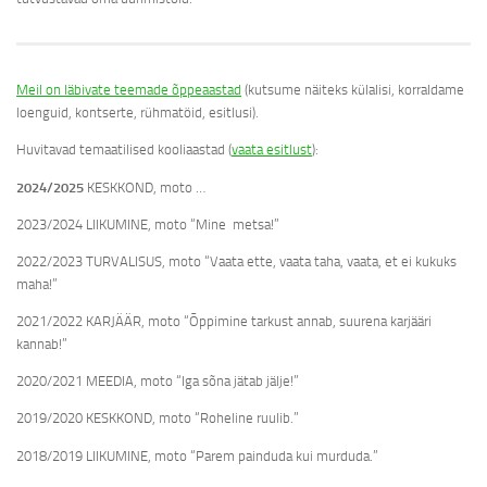
Meil on läbivate teemade õppeaastad
(kutsume näiteks külalisi, korraldame
loenguid, kontserte, rühmatöid, esitlusi).
Huvitavad temaatilised kooliaastad (
vaata esitlust
):
2024/2025
KESKKOND, moto …
2023/2024 LIIKUMINE, moto “Mine metsa!”
2022/2023 TURVALISUS, moto “Vaata ette, vaata taha, vaata, et ei kukuks
maha!”
2021/2022 KARJÄÄR, moto “Õppimine tarkust annab, suurena karjääri
kannab!”
2020/2021 MEEDIA, moto “Iga sõna jätab jälje!”
2019/2020 KESKKOND, moto “Roheline ruulib.”
2018/2019 LIIKUMINE, moto “Parem painduda kui murduda.”