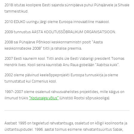
2018 istutas koolipere Eesti sajanda sünnipäeva puhul Pühajärvele ja Sihvale
tammeistikud.
2010 EDUKO uuringu järgi oleme Euroopa innovaatiline maakool.
2009 tunnustus AASTA KOOLITUSSÕBRALIKUM ORGANISATSIOON.
2008 sai Pühajärve Põhikool keskkonnaministri poolt “Aasta
keskkonnateoke 2008” tiitli ja rahalise preemia.
2007 Eesti kauneim kool. Tiitli andis üle Eesti Vabariigi president Toomas
Hendrik Ilves. Kooli seina kaunistab Anu Raua gobelään “Aabitsa kukk”.
2002 oleme pälvinud keeleõppeprojekti Euroopa tunnuskirja ja oleme
tunnustatud kui Comenius kool.
1997-2007 oleme osalenud rahvusvahelistes projektides, mille käigus on
ilmunud trükis
“Kodupaiga võlus”
(ühistöö Rootsi sõpruskooliga).
Aastast 1995 on tegeletud rahvatantsuga, osaletud on kõigil koolinoorte ja
üldtantsupidudel. 1996. aastal toimus esimene rahvatantsuüritus Sabak,