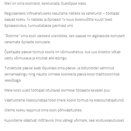
Meil on oma koolirand, seiklusrada, õuesõppe klass.
Regulaarseks infovahetuseks kasutame näiteks ka vahetundi – töötajad
saavad kokku 1x nädalas ja õpilased 1x kuus (kokkuvõtte kuust teeb
õpilasesindus, tunnustatakse parimaid vm).
“Ristime” oma kooli värskeid viiendikke, kes saavad nn algklasside korruselt
vanemate õpilaste korrusele.
Õpetajate päeval toimub koolis nn võimuvahetus, kus uus direktor võtab
vastu võimusaua ja kirjutab alla lepingu.
Tutiaktuse päeval avab lõpuklass oma päeva- ja öötundidel valminud
seinamaalingu ning naudib viimase koolikella päeva koos traditsioonilise
veesõjaga.
Meie kooli uued töötajad istutavad esimese tööaasta kevadel puu.
Väärtustame klassijuhataja tööd (meie koolis toimub ka klassijuhatajatund).
Oleme kokku leppinud oma kooli põhiväärtustes.
Kujundame säästvat mõtteviisi (mis vähegi võimalik, see korduvkasutusse).