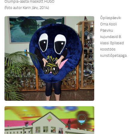
Olümpia-aasta maskott HUGO
(foto autor Karin Järv, 2014)
Õpilaspäevik
Oma Kooli
Päeviku
kujundasid 8.
klassi õpilased
koostöös
kunstiõpetajaga.