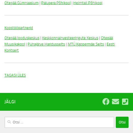
Otepää Gümnaasium
|
Palupera Põhikool
|
Heimtali Põhikool
Koostööpartnerid
Otepää looduskeskus
|
Keskkonnainvesteeringute Keskus
|
Otepää
Muusikakool
|
Pühajärve Haridusselts
|
MTÜ Kappermäe Selts
|
Eesti
Kontsert
TAGASI ÜLES
JÄLGI
Otsi: