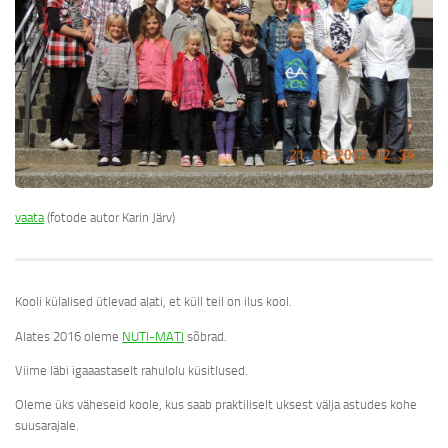
vaata
(fotode autor Karin Järv)
Kooli külalised ütlevad alati, et küll teil on ilus kool.
Alates 2016 oleme
NUTI-MATI
sõbrad.
Viime läbi igaaastaselt rahulolu küsitlused.
Oleme üks väheseid koole, kus saab praktiliselt uksest välja astudes kohe
suusarajale.