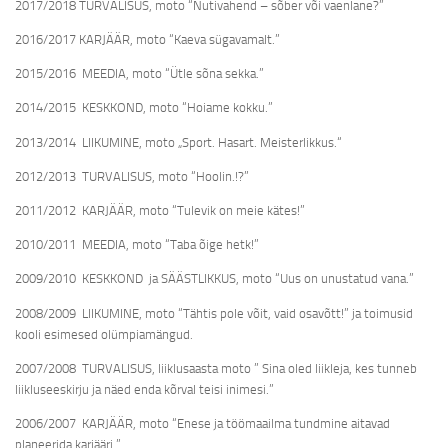
2017/2018 TURVALISUS, moto “Nutivahend – sõber või vaenlane?”
2016/2017 KARJÄÄR, moto “Kaeva sügavamalt.”
2015/2016 MEEDIA, moto “Ütle sõna sekka.”
2014/2015 KESKKOND, moto “Hoiame kokku.”
2013/2014 LIIKUMINE, moto „Sport. Hasart. Meisterlikkus.“
2012/2013 TURVALISUS, moto “Hoolin.!?”
2011/2012 KARJÄÄR, moto “Tulevik on meie kätes!”
2010/2011 MEEDIA, moto “Taba õige hetk!”
2009/2010 KESKKOND ja SÄÄSTLIKKUS, moto “Uus on unustatud vana.”
2008/2009 LIIKUMINE, moto “Tähtis pole võit, vaid osavõtt!” ja toimusid
kooli esimesed olümpiamängud.
2007/2008 TURVALISUS, liiklusaasta moto ” Sina oled liikleja, kes tunneb
liikluseeskirju ja näed enda kõrval teisi inimesi.”
2006/2007 KARJÄÄR, moto “Enese ja töömaailma tundmine aitavad
planeerida karjääri.”