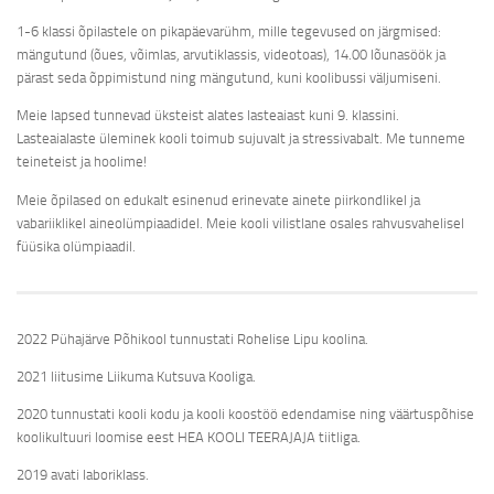
1-6 klassi õpilastele on pikapäevarühm, mille tegevused on järgmised:
mängutund (õues, võimlas, arvutiklassis, videotoas), 14.00 lõunasöök ja
pärast seda õppimistund ning mängutund, kuni koolibussi väljumiseni.
Meie lapsed tunnevad üksteist alates lasteaiast kuni 9. klassini.
Lasteaialaste üleminek kooli toimub sujuvalt ja stressivabalt. Me tunneme
teineteist ja hoolime!
Meie õpilased on edukalt esinenud erinevate ainete piirkondlikel ja
vabariiklikel aineolümpiaadidel. Meie kooli vilistlane osales rahvusvahelisel
füüsika olümpiaadil.
2022 Pühajärve Põhikool tunnustati Rohelise Lipu koolina.
2021 liitusime Liikuma Kutsuva Kooliga.
2020 tunnustati kooli kodu ja kooli koostöö edendamise ning väärtuspõhise
koolikultuuri loomise eest HEA KOOLI TEERAJAJA tiitliga.
2019 avati laboriklass.