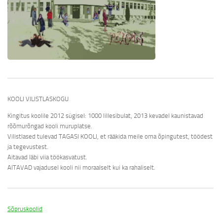
KOOLI VILISTLASKOGU
Kingitus koolile 2012 sügisel: 1000 lillesibulat, 2013 kevadel kaunistavad
rõõmurõngad kooli muruplatse.
Vilistlased tulevad TAGASI KOOLI, et rääkida meile oma õpingutest, töödest
ja tegevustest.
Aitavad läbi viia töökasvatust.
AITAVAD vajadusel kooli nii moraalselt kui ka rahaliselt.
Sõpruskoolid