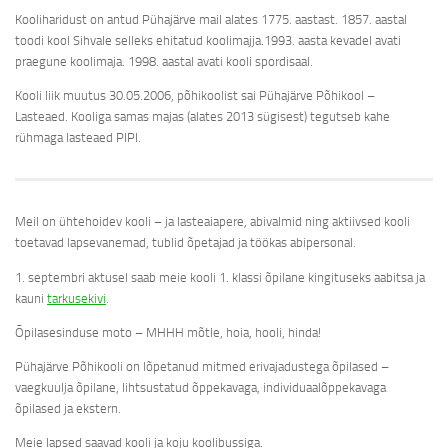
Kooliharidust on antud Pühajärve mail alates 1775. aastast. 1857. aastal
toodi kool Sihvale selleks ehitatud koolimajja.1993. aasta kevadel avati
praegune koolimaja. 1998. aastal avati kooli spordisaal.
Kooli liik muutus 30.05.2006, põhikoolist sai Pühajärve Põhikool –
Lasteaed. Kooliga samas majas (alates 2013 sügisest) tegutseb kahe
rühmaga lasteaed PIPI.
Meil on ühtehoidev kooli – ja lasteaiapere, abivalmid ning aktiivsed kooli
toetavad lapsevanemad, tublid õpetajad ja töökas abipersonal.
1. septembri aktusel saab meie kooli 1. klassi õpilane kingituseks aabitsa ja
kauni
tarkusekivi
.
Õpilasesinduse moto – MHHH mõtle, hoia, hooli, hinda!
Pühajärve Põhikooli on lõpetanud mitmed erivajadustega õpilased –
vaegkuulja õpilane, lihtsustatud õppekavaga, individuaalõppekavaga
õpilased ja ekstern.
Meie lapsed saavad kooli ja koju koolibussiga.