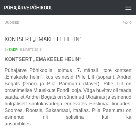
PÜHAJÄRVE PÕHIKOOL
Skip to content
UUDISED
0
KONTSERT „EMAKEELE HELIN“
BY
KADRI
·
8. MÄRTS 2016
KONTSERT „EMAKEELE HELIN“
Pühajärve Põhikoolis toimus 7. märtsil tore kontsert
„Emakeele helin“, kus esinesid Pille Lill (sopran), Andrei
Bogatš (tenor) ja Piia Paemurru (klaver). Pille Lill on
omanimelise Muusikute Fondi looja. Väga huvitav oli teada
saada, et Andrei Bogatš on sündinud Ukrainas ja esinenud
hulgaliselt soolokavadega erinevates Eestimaa linnades,
Soomes, Rootsis, Saksamaal, Itaalias. Piia Paemurru on
esinenud nii solistina kui ka
ansamblites.