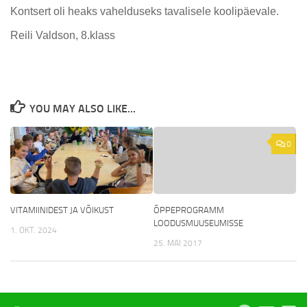
Kontsert oli heaks vahelduseks tavalisele koolipäevale.
Reili Valdson, 8.klass
YOU MAY ALSO LIKE...
0
VITAMIINIDEST JA VÕIKUST
ÕPPEPROGRAMM
LOODUSMUUSEUMISSE
1. OKT. 2024
25. MAI 2017