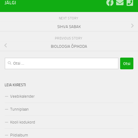
JÄLGI
NEXT STORY
SIHVA SABAK
PREVIOUS STORY
BIOLOOGIA ÕPIKODA
Otsi:
LEIA KIIRESTI
Veebikalender
Tunniplaan
Kooli kodukord
Pildialbum